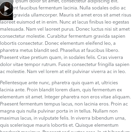
Lorem ipsum dolor sit amet, consectetur adipiscing elit.
Praesent faucibus fermentum lacinia. Nulla sodales odio ac
purus gravida ullamcorper. Mauris sit amet eros sit amet risus
laoreet euismod et in enim. Nunc at lacus finibus leo egestas
malesuada. Nam vel laoreet purus. Donec luctus nisi sit amet
consectetur molestie. Curabitur fermentum gravida sapien
lobortis consectetur. Donec elementum eleifend leo, a
pharetra metus blandit sed. Phasellus at faucibus libero.
Praesent vitae pretium quam, in sodales felis. Cras viverra
dolor vitae tempor rutrum. Fusce consectetur fringilla sapien
ac molestie. Nam vel lorem at elit pulvinar viverra ac in leo.
Pellentesque ante nunc, pharetra quis quam at, ultricies
lacinia ante. Proin blandit lorem diam, quis fermentum ex
elementum sit amet. Integer pharetra non eros vitae aliquam.
Praesent fermentum tempus lacus, non lacinia eros. Proin ac
magna quis nulla pulvinar porta in in tellus. Nullam non
maximus lacus, in vulputate felis. In viverra bibendum urna,
quis scelerisque mauris lobortis et. Quisque elementum