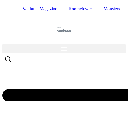
Ga
Vanhuus Magazine
Roomviewer
Monsters
naar
de
inhoud