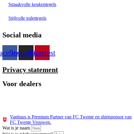
Smaakvolle keukentegels
Stijlvolle toilettegels
Social media
acebook
Instagram
Pinterest
Privacy statement
Voor dealers
Dealer webshop
Dealer worden
Vanhuus is Premium Partner van FC Twente en shirtsponsor van
FC Twente Vrouwen.
Wat is je naam