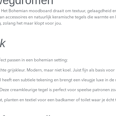
 wegdromen
feer. Het Bohemian moodboard draait om textuur, gelaagdheid e
tan accessoires en natuurlijk keramische tegels die warmte e
g, zolang het maar klopt voor jou.
ok
fect passen in een bohemian setting:
hte grijskleur. Modern, maar niet koel. Juist fijn als basis voo
 heeft een subtiele tekening en brengt een vleugje luxe in de
t. Deze creamkleurige tegel is perfect voor speelse patronen zo
lanten en textiel voor een badkamer of toilet waar je écht t