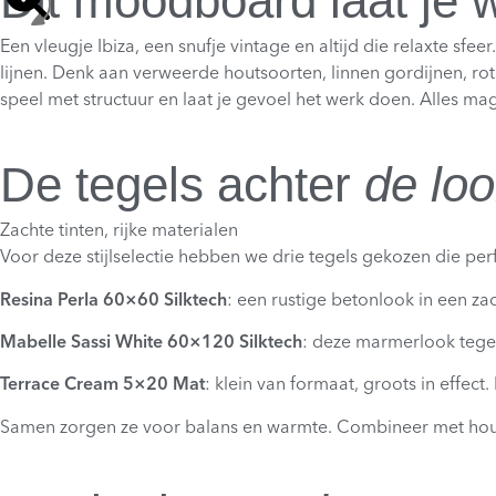
Dit moodboard laat je
Een vleugje Ibiza, een snufje vintage en altijd die relaxte s
lijnen. Denk aan verweerde houtsoorten, linnen gordijnen, ro
speel met structuur en laat je gevoel het werk doen. Alles ma
De tegels achter
de lo
Zachte tinten, rijke materialen
Voor deze stijlselectie hebben we drie tegels gekozen die per
Resina Perla 60×60 Silktech
: een rustige betonlook in een zac
Mabelle Sassi White 60×120 Silktech
: deze marmerlook tegel
Terrace Cream 5×20 Mat
: klein van formaat, groots in effec
Samen zorgen ze voor balans en warmte. Combineer met hout, p