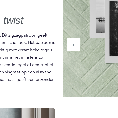
twist
ts. Dit zigzagpatroon geeft
ynamische look. Het patroon is
‹
chtig met keramische tegels.
uur is het minstens zo
nzende tegel of een subtiel
een visgraat op een niswand,
ie, maar geeft een bijzonder