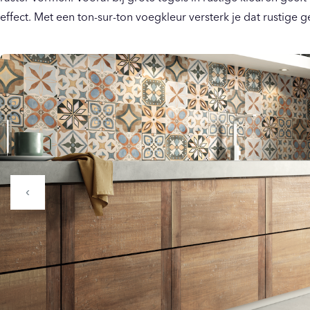
effect. Met een ton-sur-ton voegkleur versterk je dat rustige 
‹