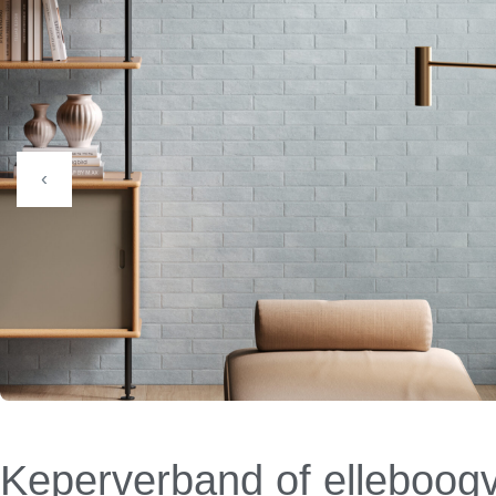
‹
Keperverband of elleboog