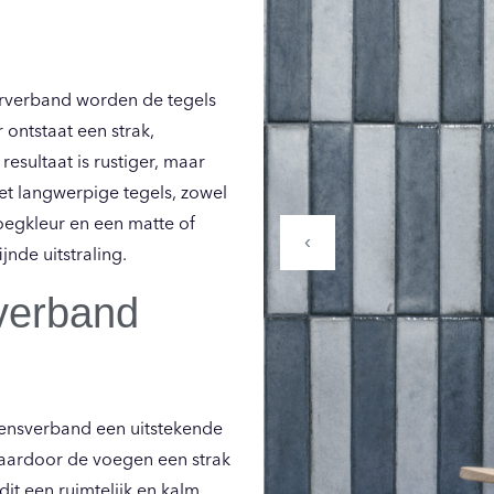
perverband worden de tegels
ontstaat een strak,
esultaat is rustiger, maar
et langwerpige tegels, zowel
oegkleur en een matte of
‹
jnde uitstraling.
sverband
teensverband een uitstekende
waardoor de voegen een strak
dit een ruimtelijk en kalm