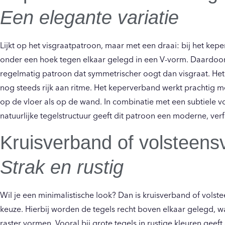
Een elegante variatie
Lijkt op het visgraatpatroon, maar met een draai: bij het ke
onder een hoek tegen elkaar gelegd in een V-vorm. Daardoor 
regelmatig patroon dat symmetrischer oogt dan visgraat. Het r
nog steeds rijk aan ritme. Het keperverband werkt prachtig m
op de vloer als op de wand. In combinatie met een subtiele v
natuurlijke tegelstructuur geeft dit patroon een moderne, verfi
Kruisverband of volsteen
Strak en rustig
Wil je een minimalistische look? Dan is kruisverband of vols
keuze. Hierbij worden de tegels recht boven elkaar gelegd, 
raster vormen. Vooral bij grote tegels in rustige kleuren geeft 