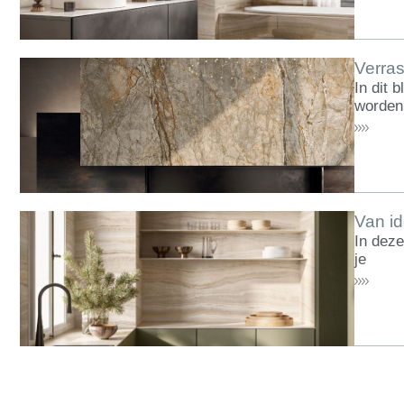
Verras
In dit 
worden
Van i
In deze
je