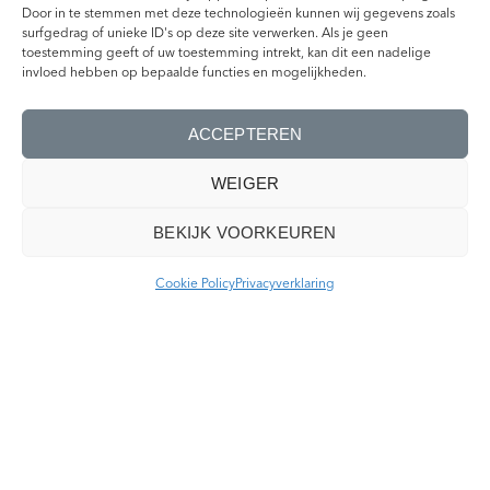
Bekijk ze in het echt: bestel je favoriete
Door in te stemmen met deze technologieën kunnen wij gegevens zoals
surfgedrag of unieke ID's op deze site verwerken. Als je geen
tegelmonsters
toestemming geeft of uw toestemming intrekt, kan dit een nadelige
invloed hebben op bepaalde functies en mogelijkheden.
Ervaar je favoriete tegels thuis in alle rust. Voel de textuur,
bekijk de kleur in dag- en avondlicht en ontdek of ze
passen bij jouw interieur. Vraag gratis proefmonsters aan.
ACCEPTEREN
NAAR DE TEGELS
WEIGER
BEKIJK VOORKEUREN
Cookie Policy
Privacyverklaring
Ontdek Vanhuus
Bekijk alle Vanhuus tegels