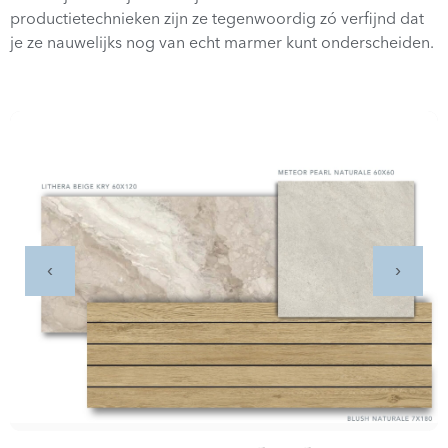
productietechnieken zijn ze tegenwoordig zó verfijnd dat
je ze nauwelijks nog van echt marmer kunt onderscheiden.
‹
›
De kracht van contrast: marmer, houtlook en effen