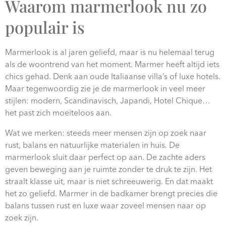
Waarom marmerlook nu zo
tegels in één ruimte zorgen voor een spannend spel
populair is
van luxe, warmte en rust
Marmerlook is al jaren geliefd, maar is nu helemaal terug
als de woontrend van het moment. Marmer heeft altijd iets
chics gehad. Denk aan oude Italiaanse villa’s of luxe hotels.
Maar tegenwoordig zie je de marmerlook in veel meer
stijlen: modern, Scandinavisch, Japandi, Hotel Chique…
het past zich moeiteloos aan.
Wat we merken: steeds meer mensen zijn op zoek naar
rust, balans en natuurlijke materialen in huis. De
marmerlook sluit daar perfect op aan. De zachte aders
geven beweging aan je ruimte zonder te druk te zijn. Het
straalt klasse uit, maar is niet schreeuwerig. En dat maakt
het zo geliefd. Marmer in de badkamer brengt precies die
balans tussen rust en luxe waar zoveel mensen naar op
zoek zijn.