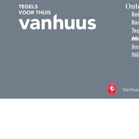
Ont
Bek
Bad
Teg
Alle
Sm
Sti
Vanhuu