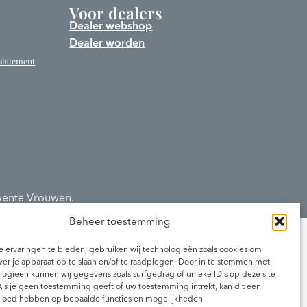
Voor dealers
Dealer webshop
Dealer worden
 statement
Twente Vrouwen.
Beheer toestemming
 ervaringen te bieden, gebruiken wij technologieën zoals cookies om
ver je apparaat op te slaan en/of te raadplegen. Door in te stemmen met
ogieën kunnen wij gegevens zoals surfgedrag of unieke ID's op deze site
Als je geen toestemming geeft of uw toestemming intrekt, kan dit een
vloed hebben op bepaalde functies en mogelijkheden.