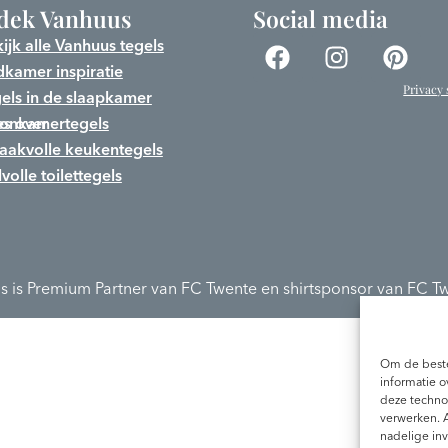
dek Vanhuus
Social media
ijk alle Vanhuus tegels
kamer inspiratie
Privacy
els in de slaapkamer
s over woonkamertegels
aakvolle keukentegels
jlvolle toilettegels
s is Premium Partner van FC Twente en shirtsponsor van FC 
Om de beste
informatie o
deze technol
verwerken. 
nadelige in